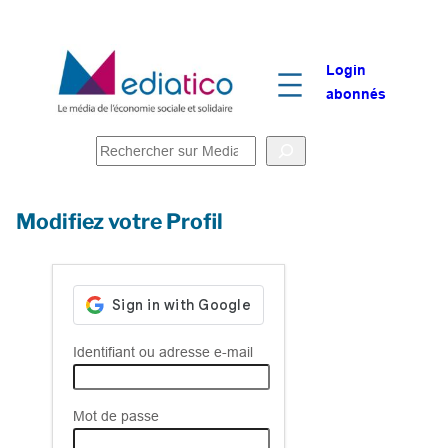
Login
abonnés
R
e
c
Modifiez votre Profil
h
e
r
c
h
e
Identifiant ou adresse e-mail
r
Mot de passe