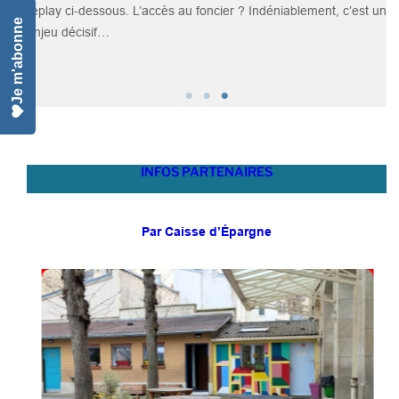
égrale
replay ci-dessous. L’accès au foncier ? Indéniablement, c’est un
en
Je m'abonne
enjeu décisif…
en
INFOS PARTENAIRES
Par Caisse d’Épargne