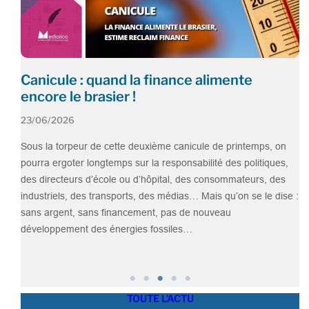
et
Canicule : quand la finance alimente
E
encore le brasier !
s
23/06/2026
1
fort,
Sous la torpeur de cette deuxième canicule de printemps, on
Pa
pourra ergoter longtemps sur la responsabilité des politiques,
re
usion
des directeurs d’école ou d’hôpital, des consommateurs, des
do
industriels, des transports, des médias… Mais qu’on se le dise :
To
sans argent, sans financement, pas de nouveau
el
développement des énergies fossiles…
l
TOUTE L’ACTU