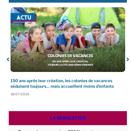
150 ans après leur création, les colonies de vacances
P
le
séduisent toujours… mais accueillent moins d’enfants
€
18/07/2026
1
LA NEWSLETTER