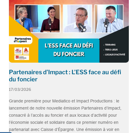
 le
Partenaires d’Impact : L’ESS face au défi
M
du foncier
e
s
17/03/2026
2
la
Grande première pour Mediatico et Impact Productions : le
mme
lancement de notre nouvelle émission Partenaires d’Impact,
Pr
ou en
consacré à l’accès au foncier et aux locaux d’activité pour
po
o
l’économie sociale et solidaire dans ce premier numéro en
en
teurs
partenariat avec Caisse d’Épargne. Une émission à voir en
di