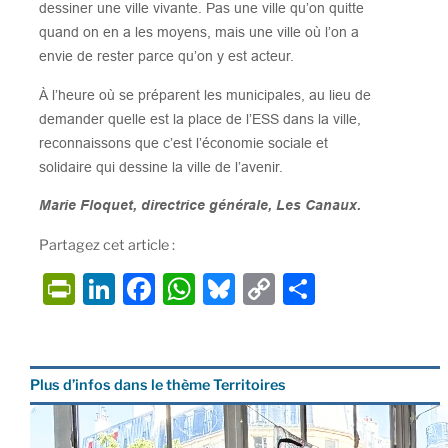
dessiner une ville vivante. Pas une ville qu’on quitte
quand on en a les moyens, mais une ville où l’on a
envie de rester parce qu’on y est acteur.
À l’heure où se préparent les municipales, au lieu de
demander quelle est la place de l’ESS dans la ville,
reconnaissons que c’est l’économie sociale et
solidaire qui dessine la ville de l’avenir.
Marie Floquet
, directrice générale, Les Canaux.
Partagez cet article :
P
Li
F
W
Bl
C
P
ri
n
a
h
u
o
ar
nt
k
c
at
e
p
ta
Fr
e
e
s
s
y
g
Plus d’infos dans le thème Territoires
ie
dI
b
A
k
Li
er