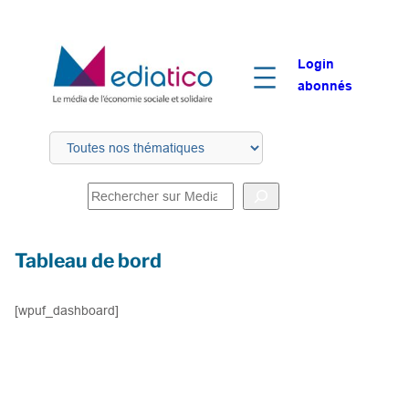
Login
abonnés
R
e
c
Tableau de bord
h
e
r
[wpuf_dashboard]
c
h
e
r