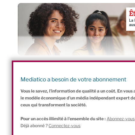
Découvrez dès maintenant
les 4 épisodes courts et addictifs
q
connaissance du commerce équitable et de la partager aisémen
Mediatico a besoin de votre abonnement
À la fin du parcours, n’hésitez pas à partager votre résultat sur
L
Vous le savez, l'information de qualité a un coût. En vou
le modèle économique d'un média indépendant expert de l'
ceux qui transforment la société.
Pour un accès illimité à l'ensemble du site :
Abonnez-vous
Déjà abonné ?
Connectez-vous