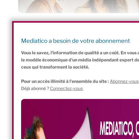
C’est un petit jeu chrono
: proposer des “projets”
, 
Par Elodie VIALLE,
à des bailleurs de fonds peu 
Mediatico a besoin de votre abonnement
Journaliste et chroniqueuse
associatifs : salaires, loyers
(
Voir son compte Twitter
)
Vous le savez, l'information de qualité a un coût. En vou
le modèle économique d'un média indépendant expert de l'
ceux qui transforment la société.
Pour un accès illimité à l'ensemble du site :
Abonnez-vous
Déjà abonné ?
Connectez-vous