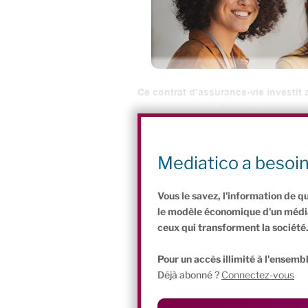
Ce contrat d’assurance-vie investit
via la Sicav
Choix Solidaire
qui finance
ou environnementale. Un placement diver
coup d’oeil.
Mediatico a besoi
Vous le savez, l'information de q
le modèle économique d'un média 
ceux qui transforment la société
Pour un accès illimité à l'ensembl
Déjà abonné ?
Connectez-vous