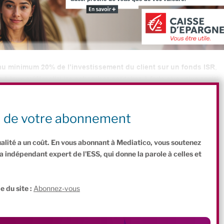
 au minimum 20% de l’investissement du client sur un fonds ISR
,
 à taux préférentiel les entreprises solidaires à forte plus value sociale
sifié, à la fois solidaire et socialement responsable, qui mérite le
n de votre abonnement
ualité a un coût. En vous abonnant à Mediatico, vous soutenez
indépendant expert de l'ESS, qui donne la parole à celles et
.
e du site :
Abonnez-vous