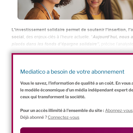
L’investissement solidaire permet de soutenir l’insertion, l
social
, des enjeux-clés à l’heure actuelle.
“
Aujourd’hui, nous av
placés dans les fonds d’épargne solidaire”
,
précise l’analyst
millions d’euros directement auprès d’associations, d’entr
émergents”
.
Les montants investis sont alors conséquents, surto
financées.
Mediatico a besoin de votre abonnement
Vous le savez, l'information de qualité a un coût. En vou
le modèle économique d'un média indépendant expert de l'
ceux qui transforment la société.
Pour un accès illimité à l'ensemble du site :
Abonnez-vous
Déjà abonné ?
Connectez-vous