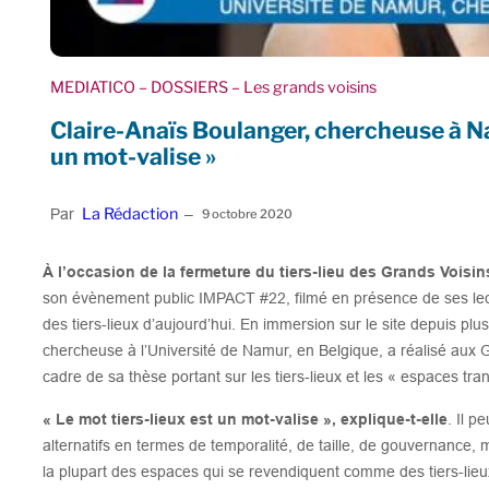
MEDIATICO
– DOSSIERS
– Les grands voisins
Claire-Anaïs Boulanger, chercheuse à Na
un mot-valise »
La Rédaction
Par
–
9 octobre 2020
À l’occasion de la fermeture du tiers-lieu des Grands Voisins
son évènement public IMPACT #22, filmé en présence de ses lecte
des tiers-lieux d’aujourd’hui. En immersion sur le site depuis pl
chercheuse à l’Université de Namur, en Belgique, a réalisé aux 
cadre de sa thèse portant sur les tiers-lieux et les « espaces tran
« Le mot tiers-lieux est un mot-valise », explique-t-elle
. Il p
alternatifs en termes de temporalité, de taille, de gouvernance
la plupart des espaces qui se revendiquent comme des tiers-lie