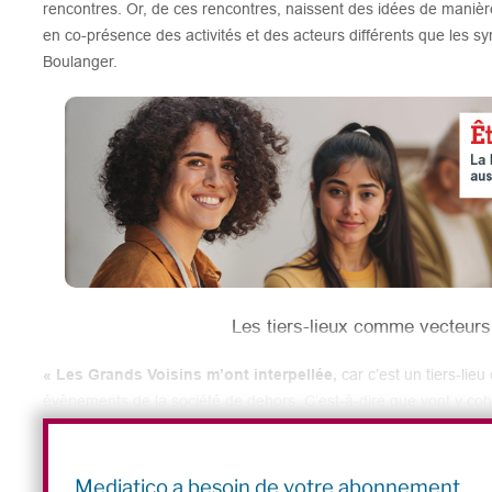
rencontres. Or, de ces rencontres, naissent des idées de manièr
en co-présence des activités et des acteurs différents que les s
Boulanger.
Les tiers-lieux comme vecteur
« Les Grands Voisins m’ont interpellée,
car c’est un tiers-lie
évènements de la société de dehors. C’est-à-dire que vont y cohabi
des personnes en situation de vulnérabilité, de l’accompagnemen
logements, des loisirs… », précise la chercheuse. Elle y remarqu
socioculturels et socioéconomiques. « Bien que la diversité fasse p
Mediatico a besoin de votre abonnement