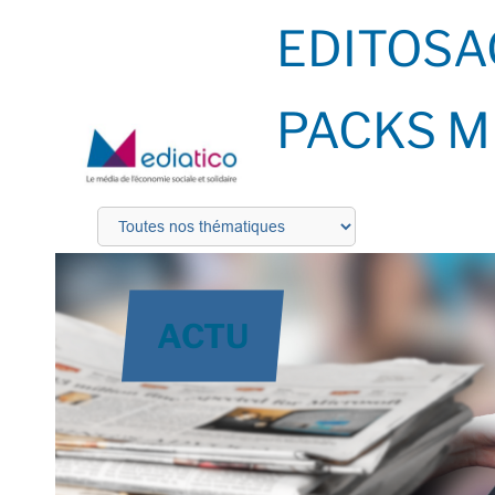
EDITOS
A
PACKS M
ACTU