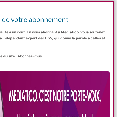
tale contradiction avec l’urgence écologique ou la quête de justice
n de votre abonnement
 pourquoi mobiliser une fois de plus ?
ualité a un coût. En vous abonnant à Mediatico, vous soutenez
indépendant expert de l'ESS, qui donne la parole à celles et
.
e du site :
Abonnez-vous