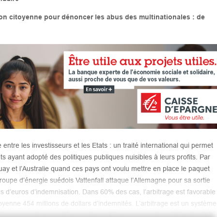
on citoyenne pour dénoncer les abus des multinationales : de
tre les investisseurs et les Etats : un traité international qui permet
ts ayant adopté des politiques publiques nuisibles à leurs profits. Par
uay et l’Australie quand ces pays ont voulu mettre en place le paquet
groupe d’énergie suédois Vattenfall attaque l’Allemagne pour sa sortie
ds d’euros d’indemnisation. Dans 60% des cas, l’arbitrage est favorable
moyenne 454 millions de dollars d’indemnités. L’arbitrage est un système
nt en cause l’espace démocratique et le processus de création des lois.