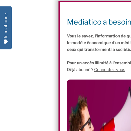
C’est aussi une pratique juridique en to
sociale.
Je m'abonne
Mediatico a besoi
Ces dénonciations sont récurrentes,
Vous le savez, l'information de q
le modèle économique d'un média 
ceux qui transforment la société
Pour un accès illimité à l'ensembl
Déjà abonné ?
Connectez-vous