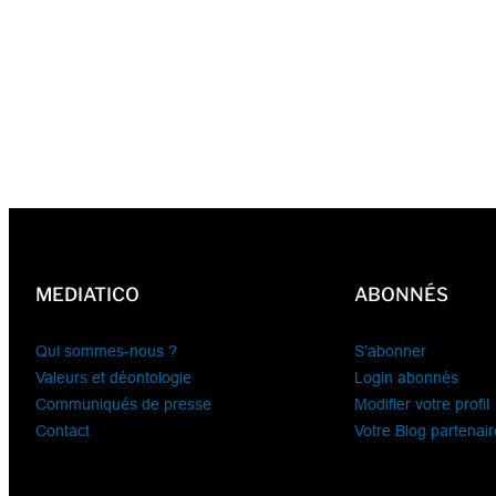
MEDIATICO
ABONNÉS
Qui sommes-nous ?
S’abonner
Valeurs et déontologie
Login abonnés
Communiqués de presse
Modifier votre profil
Contact
Votre Blog partenair