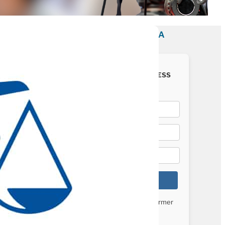
INSCRIVEZ-VOUS À LA
NEWSLETTER
Recevez chaque semaine « ESS
News »
, la newsletter de
Mediatico, par e-mail :
E-mail*
Nom*
Prénom*
Vérifiez vos mails pour confirmer
votre inscription.