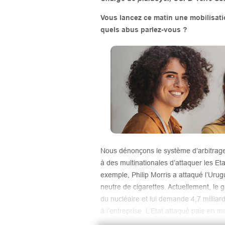
Vous lancez ce matin une mobilisati
quels abus parlez-vous ?
Nous dénonçons le système d’arbitrage en
à des multinationales d’attaquer les Eta
exemple, Philip Morris a attaqué l’Urug
neutre de cigarettes. Actuellement, le 
du nucléaire et lui demande 4,7 milliar
à l’entreprise. L’Etat attaqué paie en 
de justice parallèle qui remet totaleme