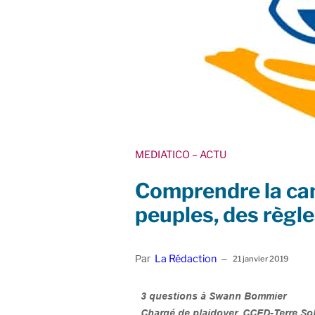
MEDIATICO
– ACTU
Comprendre la cam
peuples, des règle
La Rédaction
Par
–
21 janvier 2019
3 questions à Swann Bommier
Chargé de plaidoyer, CCFD-Terre Sol