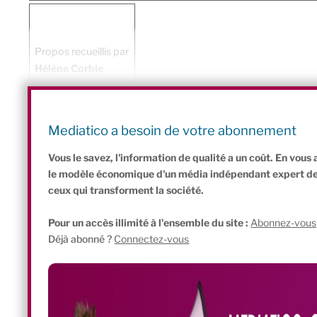
Propos recueillis par
Hélène Corbie
Partagez cet article :
P
Li
F
W
Bl
C
P
Mediatico a besoin de votre abonnement
ri
n
a
h
u
o
ar
Vous le savez, l'information de qualité a un coût. En vou
nt
k
c
at
e
p
ta
le modèle économique d'un média indépendant expert de l'
ceux qui transforment la société.
Fr
e
e
s
s
y
g
ie
dI
b
A
k
Li
er
Pour un accès illimité à l'ensemble du site :
Abonnez-vous
Déjà abonné ?
Connectez-vous
n
n
o
p
y
n
dl
o
p
k
y
k