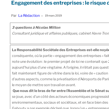
Engagement des entreprises : le risque d
La Rédaction
Par
–
19 mars 2019
3 questions à Nicolas Mitton
Consultant juridique et affaires publiques, cabinet Havre Tro
La Responsabilité Sociétale des Entreprises est-elle noyée
conséquente, où la partie « engagement des entreprises » fait
note une évolution : le premier projet de loi ne contenait que 2
aujourd’hui plus d’une vingtaine. A l’origine, il n’était pas ques
fait maintenant figure de vitrine dans la loi, voire de « caution 
d’autres aspects, comme la privatisation d’Aéroports de Par
le moyen de mettre son travail en avant.
Que nous dit le bras de fer entre l’Assemblée et le Sénat su
se joue, avec d’un côté des acteurs économiques progressist
environnementaux, sociaux et sociétaux, et en face bien de
Gabouty a par exemple déclaré que, lorsqu’un «
entrepreneur 