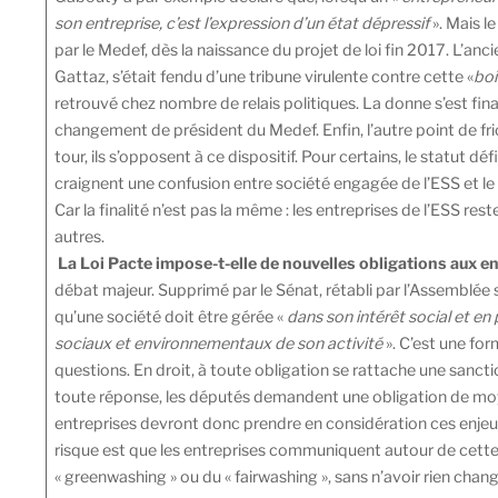
son entreprise, c’est l’expression d’un état dépressif
». Mais l
par le Medef, dès la naissance du projet de loi fin 2017. L’anc
Gattaz, s’était fendu d’une tribune virulente contre cette «
bo
retrouvé chez nombre de relais politiques. La donne s’est fin
changement de président du Medef. Enfin, l’autre point de frict
tour, ils s’opposent à ce dispositif. Pour certains, le statut défi
craignent une confusion entre société engagée de l’ESS et le 
Car la finalité n’est pas la même : les entreprises de l’ESS re
autres.
La Loi Pacte impose-t-elle de nouvelles obligations aux e
débat majeur. Supprimé par le Sénat, rétabli par l’Assemblée s
qu’une société doit être gérée «
dans son intérêt social et en
sociaux et environnementaux de son activité
». C’est une fo
questions. En droit, à toute obligation se rattache une sanctio
toute réponse, les députés demandent une obligation de moy
entreprises devront donc prendre en considération ces enjeu
risque est que les entreprises communiquent autour de cette 
« greenwashing » ou du « fairwashing », sans n’avoir rien chang