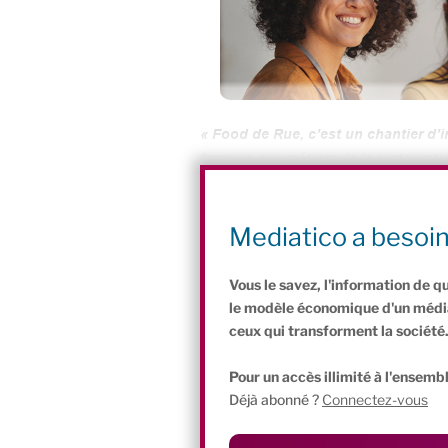
« Food de Rue, c’est un chantier d’i
femmes aux métiers de la restaurati
aussi une coopérative d’activité qui
leur propre petite entreprise de cuis
Mediatico a besoi
Vous le savez, l'information de q
le modèle économique d'un média 
ceux qui transforment la société
Pour un accès illimité à l'ensembl
Déjà abonné ?
Connectez-vous