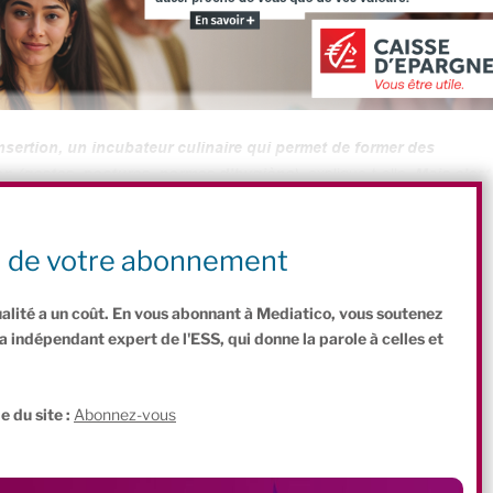
nsertion, un incubateur culinaire
qui permet de former des
on (gestes, postures, normes d’hygiène)
, explique-t-elle
. Mais c’est
 permet aux femmes passées par le chantier d’insertion de créer
ine de rue et de se lancer avec un triporteur électrique. »
n de votre abonnement
ualité a un coût. En vous abonnant à Mediatico, vous soutenez
indépendant expert de l'ESS, qui donne la parole à celles et
.
e du site :
Abonnez-vous