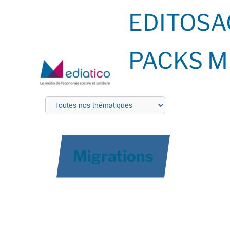
EDITOS
A
PACKS M
Migrations