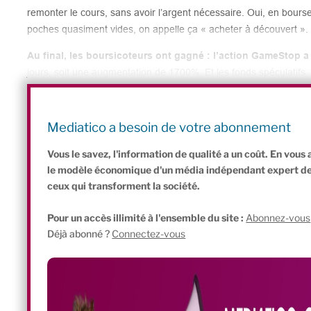
remonter le cours, sans avoir l’argent nécessaire. Oui, en bours
poches quasiment vides, on appelle ça « acheter à découvert ».
Au final, les boursicoteurs ont gagné : l’action GameStop a
jours, soit une augmentation de 1700%. Et les fonds spéculatifs, q
perdu des centaines de millions de dollars. Du coup, la puissant
cherche des responsables en justice. Les boursicoteurs auraient
d’accord sur un groupe de
discussion Reddit
? Leur application
Mediatico a besoin de votre abonnement
pas) aurait-elle bloqué volontairement certaines transactions s
Vous le savez, l'information de qualité a un coût. En vou
le modèle économique d'un média indépendant expert de l'
ceux qui transforment la société.
Pour un accès illimité à l'ensemble du site :
Abonnez-vous
Déjà abonné ?
Connectez-vous