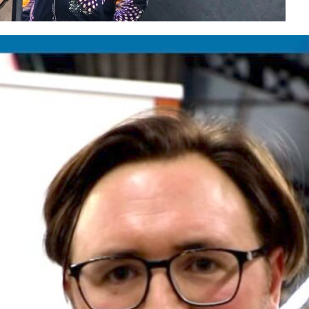
INSCRIVEZ-VOUS À LA
NEWSLETTER
Recevez chaque semaine « ESS
News »
, la newsletter de
Mediatico, par e-mail :
E-mail*
Nom*
Prénom*
Vérifiez vos mails pour confirmer
votre inscription.