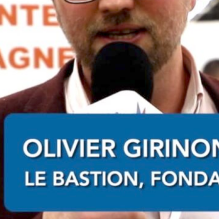
Plus dans la catégorie INITIATIVES
Marseille Solutions : pour ses 10 ans, une
carte qui redécouvre la ville par son
innovation sociale
« Marseille, à jamais collective » ! Pour
célébrer ses dix ans d’engagement au
service…