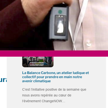
Tiers-lieu : À Couladère, l’association
Terra Flor échafaude le Pass’Rêve
En bord de Garonne, l’association Terra Flor
donne vie depuis plusieurs mois à un
projet…
La Balance Carbone, un atelier ludique et
collectif pour prendre en main notre
ural
avenir climatique
C’est l’initiative positive de la semaine que
nous avons repérée au cœur de
l’événement ChangeNOW…