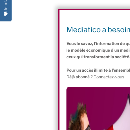
Travailler la résilience des territoire
Le Bastion fonctionne comme un incuba
rural dans l’objectif de « construire de
Mediatico a besoi
Olivier Girinon.
Vous le savez, l'information de q
le modèle économique d'un média 
ceux qui transforment la société
Pour un accès illimité à l'ensembl
Déjà abonné ?
Connectez-vous