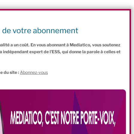
s
teur, avec un accompagnement spécifique pour des projets en milieu
s solutions pour avoir un projet structuré et prêt à démarrer », précise
n de votre abonnement
ualité a un coût. En vous abonnant à Mediatico, vous soutenez
indépendant expert de l'ESS, qui donne la parole à celles et
.
e du site :
Abonnez-vous