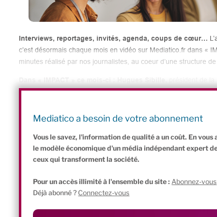
Interviews, reportages, invités, agenda, coups de cœur…
L’
c’est désormais chaque mois en vidéo sur Mediatico.fr dans « I
minutes réalisé par nos journalistes, au coeur d’une structure de
Dans « IMPACT » ce mois-ci : Hugues Sibille,
président de la 
le gouvernement lance la marque French Impact ; le Labo de l’ESS
urbaine ; les Fleurs d’Ici nous racontent leur Saint-Valentin ; u
Grands Voisins ; sans oublier La Fabrique Aviva, la fondation 
Mediatico a besoin de votre abonnement
encore la Foncière écologique Le Chênelet en levée de fonds sur 
Vous le savez, l'information de qualité a un coût. En vou
le modèle économique d'un média indépendant expert de l'
ceux qui transforment la société.
Pour un accès illimité à l'ensemble du site :
Abonnez-vous
Déjà abonné ?
Connectez-vous