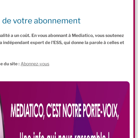
GRAMME D
É
TAILLÉ DES 5 VIDÉOS
n de votre abonnement
t social ?
ualité a un coût. En vous abonnant à Mediatico, vous soutenez
indépendant expert de l'ESS, qui donne la parole à celles et
.
e du site :
Abonnez-vous