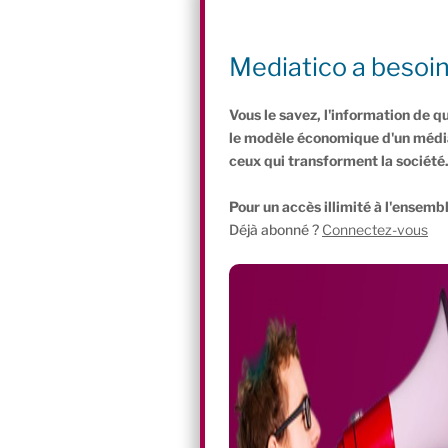
PRO
Mediatico a besoi
Séance 1 – Pourquoi l’entrepreneuria
Vous le savez, l'information de q
le modèle économique d'un média 
ceux qui transforment la société
Pour un accès illimité à l'ensembl
Déjà abonné ?
Connectez-vous