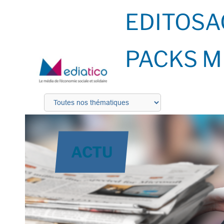
EDITOS
A
PACKS M
ACTU