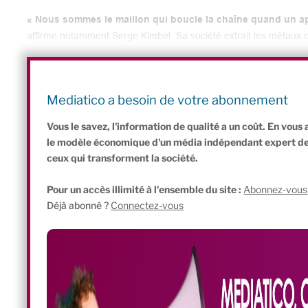
« Nous sommes le maillon qui boucle la chaîne quand un app
affirme notamment Serge Kimbel. Sa société extrait les métaux 
ou dans les composants électriques, pour les réimplanter ensuit
Lors de la remise de ses trophées annuels fin 2016, l’Institut d
Morphosis dans la catégorie Coup de cœur du jury.
Mediatico a besoin de votre abonnement
Vous le savez, l'information de qualité a un coût. En vou
le modèle économique d'un média indépendant expert de l'
ceux qui transforment la société.
Pour un accès illimité à l'ensemble du site :
Abonnez-vous
Déjà abonné ?
Connectez-vous