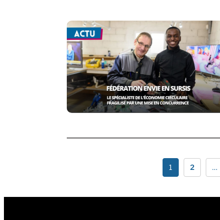
1
2
…