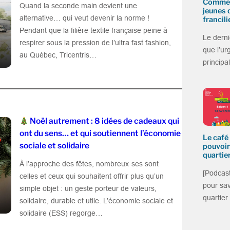
Commen
Quand la seconde main devient une
jeunes 
alternative… qui veut devenir la norme !
francili
Pendant que la filière textile française peine à
Le derni
respirer sous la pression de l’ultra fast fashion,
que l’ur
au Québec, Tricentris…
princip
Noël autrement : 8 idées de cadeaux qui
ont du sens… et qui soutiennent l’économie
Le café 
sociale et solidaire
pouvoir
quartier
À l’approche des fêtes, nombreux·ses sont
[Podcast
celles et ceux qui souhaitent offrir plus qu’un
pour sa
simple objet : un geste porteur de valeurs,
quartier
solidaire, durable et utile. L’économie sociale et
solidaire (ESS) regorge…