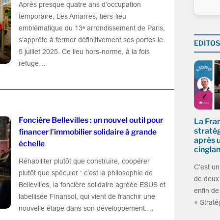
Après presque quatre ans d’occupation
temporaire, Les Amarres, tiers-lieu
emblématique du 13ᵉ arrondissement de Paris,
s’apprête à fermer définitivement ses portes le
EDITO
5 juillet 2025. Ce lieu hors-norme, à la fois
refuge…
Foncière Bellevilles : un nouvel outil pour
La Fra
stratég
financer l’immobilier solidaire à grande
après 
échelle
cingla
Réhabiliter plutôt que construire, coopérer
C’est un
plutôt que spéculer : c’est la philosophie de
de deux 
Bellevilles, la foncière solidaire agréée ESUS et
enfin de
labellisée Finansol, qui vient de franchir une
« Straté
nouvelle étape dans son développement.…