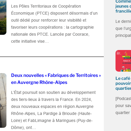
Commen
jeunes 
Les Pôles Territoriaux de Coopération
francili
Économique (PTCE) disposent désormais d’un
outil dédié pour renforcer leur visibilité et
Le derni
favoriser leurs coopérations : la cartographie
que l’ur
nationale des PTCE. Lancée par Coorace,
princip
cette initiative vise…
Deux nouvelles « Fabriques de Territoires »
Le café 
en Auvergne Rhône-Alpes
pouvoir
quartier
L’État poursuit son soutien au développement
[Podcast
des tiers-lieux à travers la France. En 2024,
pour sa
deux nouveaux espaces en région Auvergne
quartier
Rhône-Alpes, La Pardige à Brioude (Haute-
Loire) et FabLimagne à Maringues (Puy-de-
Dôme), ont…