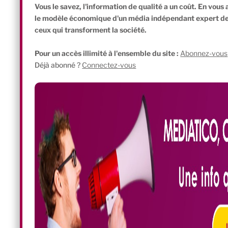
ri
n
a
h
u
o
ar
Vous le savez, l'information de qualité a un coût. En vou
nt
k
c
at
e
p
ta
le modèle économique d'un média indépendant expert de l'
ceux qui transforment la société.
Fr
e
e
s
s
y
g
ie
dI
b
A
k
Li
er
Pour un accès illimité à l'ensemble du site :
Abonnez-vous
Déjà abonné ?
Connectez-vous
n
n
o
p
y
n
dl
o
p
k
y
k