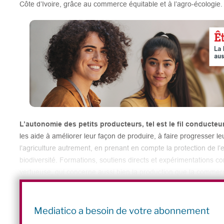
Côte d’Ivoire, grâce au commerce équitable et à l’agro-écologie.
L’autonomie des petits producteurs, tel est le fil conducteu
les aide à améliorer leur façon de produire, à faire progresser le
l’agriculture autrement, en prenant en compte la protection de l’
biodiversité. Formations, soutiens directs et expérimentations 
vertueuse, qui concerne aussi bien la production que la commercia
Partagez cet article :
P
Li
F
W
Bl
C
P
Mediatico a besoin de votre abonnement