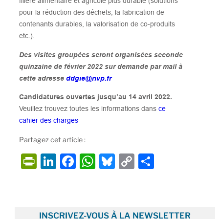
filière alimentaire et agricole plus durable (solutions
pour la réduction des déchets, la fabrication de
contenants durables, la valorisation de co-produits
etc.).
Des visites groupées seront organisées seconde
quinzaine de février 2022 sur demande par mail à
cette adresse
ddgie@rivp.fr
Candidatures ouvertes jusqu’au 14 avril 2022.
Veuillez trouvez toutes les informations dans
ce
cahier des charges
Partagez cet article :
P
Li
F
W
Bl
C
P
ri
n
a
h
u
o
ar
nt
k
c
at
e
p
ta
Fr
e
e
s
s
y
g
INSCRIVEZ-VOUS À LA NEWSLETTER