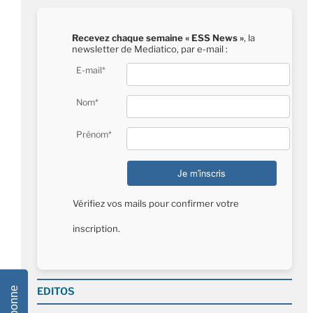
ie
dI
b
A
k
Li
er
n
n
o
p
y
n
Recevez chaque semaine « ESS News »
, la
dl
o
p
k
newsletter de Mediatico, par e-mail :
y
k
E-mail*
Nom*
Prénom*
Vérifiez vos mails pour confirmer votre
inscription.
EDITOS