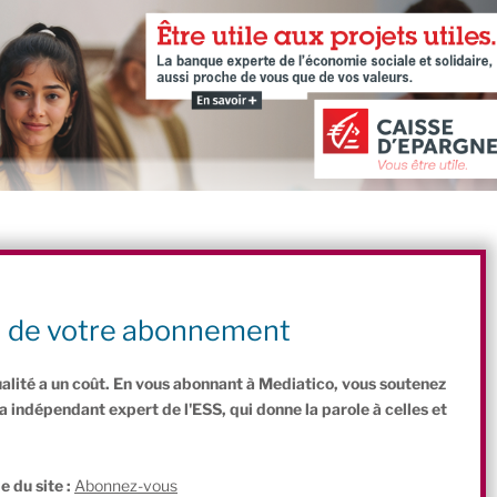
 l’économie circulaire
n de votre abonnement
 l’entrepreneuriat social
ualité a un coût. En vous abonnant à Mediatico, vous soutenez
indépendant expert de l'ESS, qui donne la parole à celles et
.
e du site :
Abonnez-vous