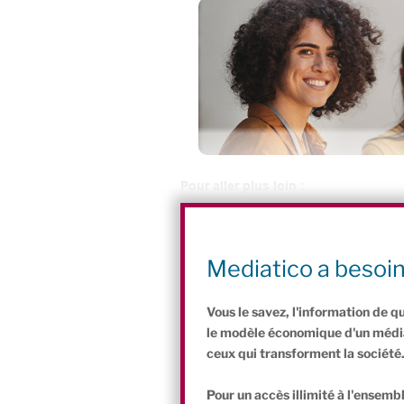
Pour aller plus loin :
En savoir plus sur Canibal
Plus de vidéos Mediatico sur
Mediatico a besoi
Plus de vidéos Mediatico sur
Vous le savez, l'information de q
le modèle économique d'un média 
ceux qui transforment la société
Pour un accès illimité à l'ensembl