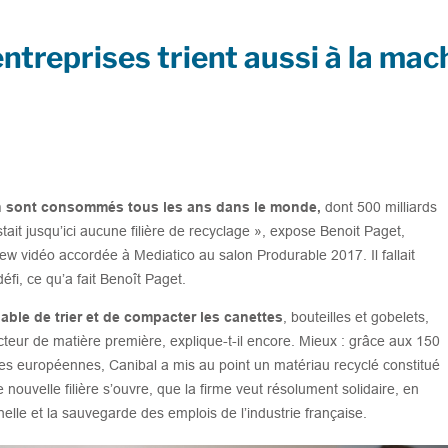
entreprises trient aussi à la mac
on sont consommés tous les ans dans le monde,
dont 500 milliards
stait jusqu’ici aucune filière de recyclage », expose Benoit Paget,
iew vidéo accordée à Mediatico au salon Produrable 2017. Il fallait
fi, ce qu’a fait Benoît Paget.
able de trier et de compacter les canettes
, bouteilles et gobelets,
ecteur de matière première, explique-t-il encore. Mieux : grâce aux 150
es européennes, Canibal a mis au point un matériau recyclé constitué
nouvelle filière s’ouvre, que la firme veut résolument solidaire, en
nelle et la sauvegarde des emplois de l’industrie française.