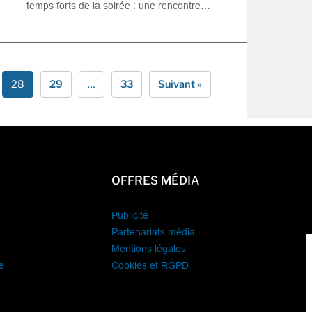
temps forts de la soirée : une rencontre…
28
29
…
33
Suivant »
OFFRES MÉDIA
Publicité
Partenariats média
Mentions légales
e
Cookies et RGPD