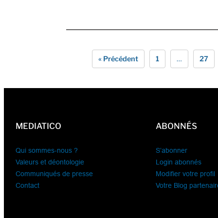
« Précédent
1
…
27
MEDIATICO
ABONNÉS
Qui sommes-nous ?
S’abonner
Valeurs et déontologie
Login abonnés
Communiqués de presse
Modifier votre profil
Contact
Votre Blog partenair