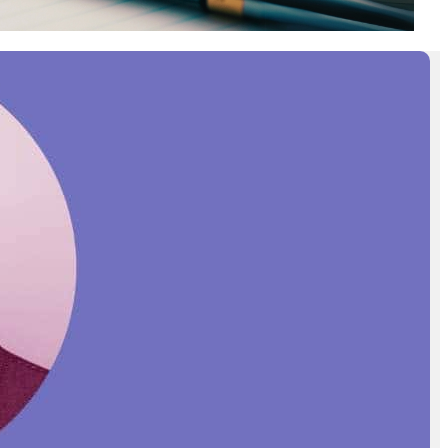
INSCRIVEZ-VOUS À LA
NEWSLETTER
Recevez chaque semaine « ESS
News »
, la newsletter de
Mediatico, par e-mail :
E-mail*
Nom*
Prénom*
Vérifiez vos mails pour confirmer
votre inscription.