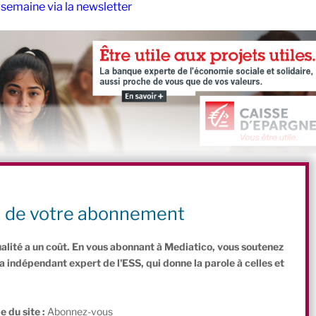
semaine via la newsletter
C
P
n de votre abonnement
o
ar
ualité a un coût. En vous abonnant à Mediatico, vous soutenez
p
ta
indépendant expert de l'ESS, qui donne la parole à celles et
y
g
.
Li
er
e du site :
Abonnez-vous