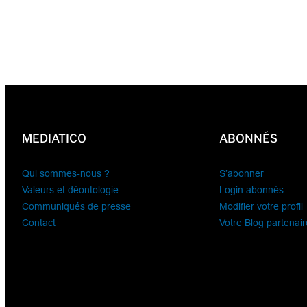
MEDIATICO
ABONNÉS
Qui sommes-nous ?
S’abonner
Valeurs et déontologie
Login abonnés
Communiqués de presse
Modifier votre profil
Contact
Votre Blog partenair