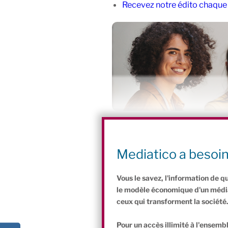
Recevez notre édito chaque 
Partagez cet article :
P
Li
F
W
Bl
Mediatico a besoi
ri
n
a
h
u
Vous le savez, l'information de q
nt
k
c
at
e
le modèle économique d'un média 
Fr
e
e
s
s
ceux qui transforment la société
ie
dI
b
A
k
Pour un accès illimité à l'ensembl