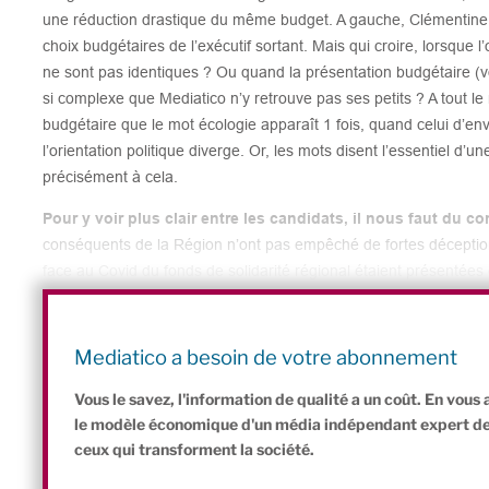
une réduction drastique du même budget. A gauche, Clémentine A
choix budgétaires de l’exécutif sortant. Mais qui croire, lorsque l’
ne sont pas identiques ? Ou quand la présentation budgétaire (vo
si complexe que Mediatico n’y retrouve pas ses petits ? A tout
budgétaire que le mot écologie apparaît 1 fois, quand celui d’env
l’orientation politique diverge. Or, les mots disent l’essentiel d’un
précisément à cela.
Pour y voir plus clair entre les candidats, il nous faut du co
conséquents de la Région n’ont pas empêché de fortes déception
face au Covid du fonds de solidarité régional étaient présenté
solidarité national, privant plusieurs structures de l’ESS d’une s
restaurants associatifs n’ont pas pu demander l’aide aux loyers
parce que leur numéro d’identification Insee ne relève pas du s
Mediatico a besoin de votre abonnement
associatif. Une illustration parmi d’autres des fameux trous dans la 
Vous le savez, l'information de qualité a un coût. En vou
le modèle économique d'un média indépendant expert de l'
ceux qui transforment la société.