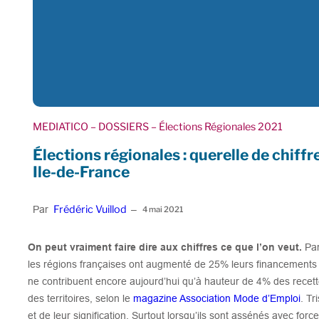
MEDIATICO
– DOSSIERS
– Élections Régionales 2021
Élections régionales : querelle de chiffr
Ile-de-France
Frédéric Vuillod
Par
–
4 mai 2021
On peut vraiment faire dire aux chiffres ce que l’on veut.
Pa
les régions françaises ont augmenté de 25% leurs financements au
ne contribuent encore aujourd’hui qu’à hauteur de 4% des recette
des territoires, selon le
magazine Association Mode d’Emploi
. Tr
et de leur signification. Surtout lorsqu’ils sont assénés avec f