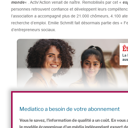
monde
« . Activ’Action venait de naître. Remobilisés par cet «
es
personnes retrouvent confiance et développent leurs compétence
l’association a accompagné plus de 21.000 chômeurs, 4.100 ate
recherche d’emploi. Emilie Schmitt fait désormais partie des « F
d’entrepreneurs sociaux.
Partagez cet article :
P
Li
F
W
Bl
C
P
Mediatico a besoin de votre abonnement
ri
n
a
h
u
o
ar
Vous le savez, l'information de qualité a un coût. En vou
le modèle économique d'un média indépendant expert de l'