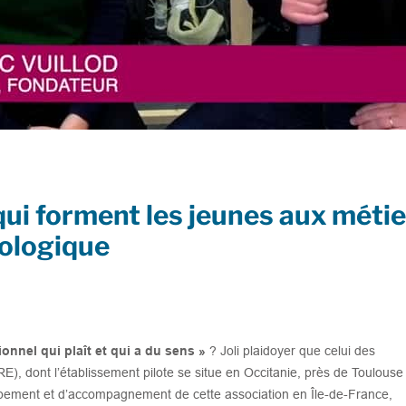
qui forment les jeunes aux méti
cologique
onnel qui plaît et qui a du sens »
? Joli plaidoyer que celui des
E), dont l’établissement pilote se situe en Occitanie, près de Toulouse
pement et d’accompagnement de cette association en Île-de-France,