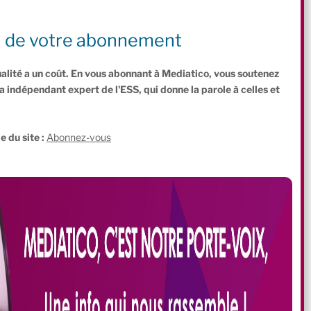
lle Cécile Gueguen. Pour elle, cela peut « susciter des vocations et
rmation qualifiante pour devenir réparateur vélo (…) Ce sont des
n de votre abonnement
t les compétences peuvent être acquises rapidement et facilement ».
ualité a un coût. En vous abonnant à Mediatico, vous soutenez
indépendant expert de l'ESS, qui donne la parole à celles et
.
e du site :
Abonnez-vous