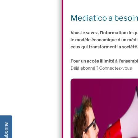
les emplois de la mécanique vélo, détai
permettre ensuite d’entrer dans une fo
Mediatico a besoi
métiers qui sont en plein essor et don
Vous le savez, l'information de q
le modèle économique d'un média 
ceux qui transforment la société
Pour un accès illimité à l'ensembl
Déjà abonné ?
Connectez-vous
Je m'abonne