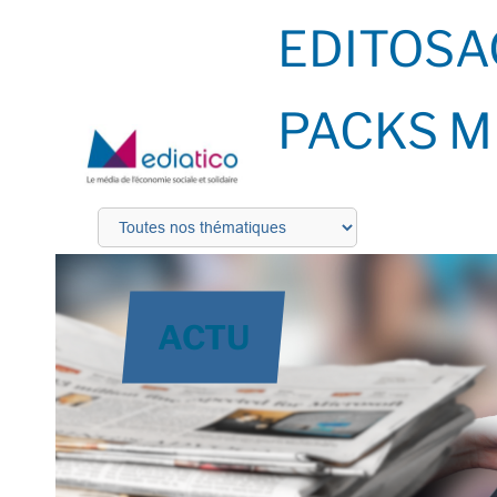
EDITOS
A
PACKS M
ACTU