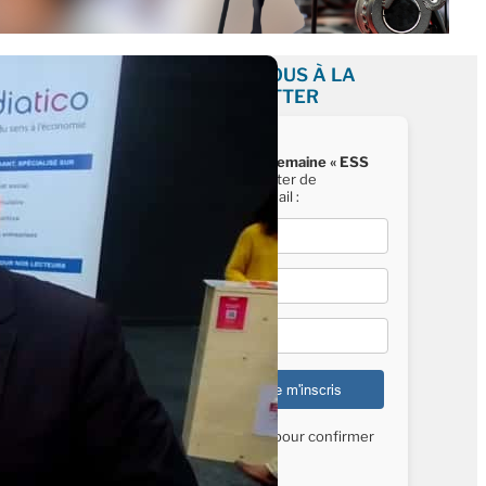
INSCRIVEZ-VOUS À LA
NEWSLETTER
Recevez chaque semaine « ESS
News »
, la newsletter de
Mediatico, par e-mail :
E-mail*
Nom*
Prénom*
Vérifiez vos mails pour confirmer
votre inscription.