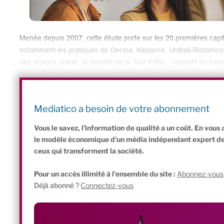
Menée depuis 2007, cette étude porte sur les 20 premières capita
notamment les pratiques de Gecina, Klepierre, Unibail-Rodamco, 
des régions, Icade, la Société de la Tour Eiffel… Objectif du baro
foncières les plus performantes sur le plan envrionnemental, com
inciter les sociétés foncières les moins-disantes à progresser et
du secteur.
Mediatico a besoin de votre abonnement
Vous le savez, l'information de qualité a un coût. En vou
le modèle économique d'un média indépendant expert de l'
ceux qui transforment la société.
Pour un accès illimité à l'ensemble du site :
Abonnez-vous
Déjà abonné ?
Connectez-vous