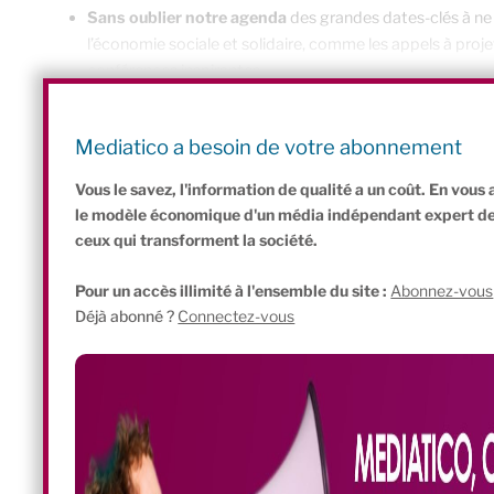
Sans oublier notre agenda
des grandes dates-clés à ne 
l’économie sociale et solidaire, comme les appels à proje
conférences inspirantes.
IMPACT, c’est le premier magazine vidéo de France
dédié à l
solidaire et de l’entrepreneuriat social. Cette émission est
Mediatico a besoin de votre abonnement
Grands Voisins, un écosystème de l’ESS situé en plein coeur de
Vous le savez, l'information de qualité a un coût. En vou
le modèle économique d'un média indépendant expert de l'
ceux qui transforment la société.
Pour un accès illimité à l'ensemble du site :
Abonnez-vous
Déjà abonné ?
Connectez-vous