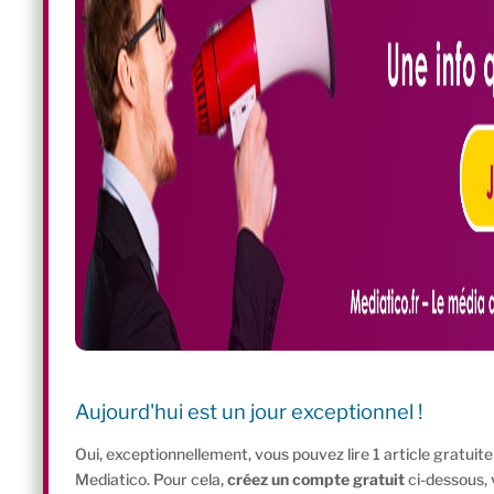
Aujourd'hui est un jour exceptionnel !
Oui, exceptionnellement, vous pouvez lire 1 article gratui
Mediatico. Pour cela,
créez un compte gratuit
ci-dessous,