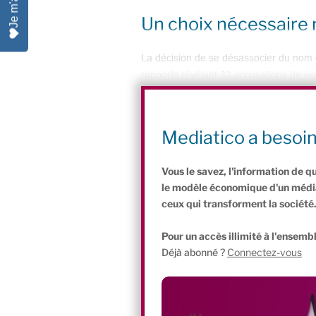
Un choix nécessaire
La décision de se désassocier du nom de
rapports révélant 33 accusations de vi
fondation à repenser son identité afi
l’ombre des actes de son fondateur n’ent
pour garantir la confiance de nos donat
Mediatico a besoi
Robert.
Vous le savez, l'information de q
le modèle économique d'un média 
ceux qui transforment la société
Pour un accès illimité à l'ensembl
Déjà abonné ?
Connectez-vous