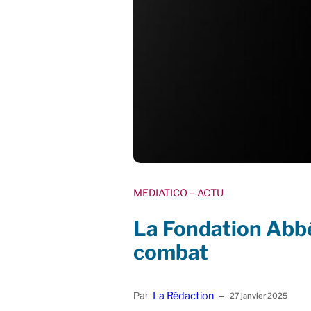
MEDIATICO
– ACTU
La Fondation Abbé
combat
La Rédaction
Par
–
27 janvier 2025