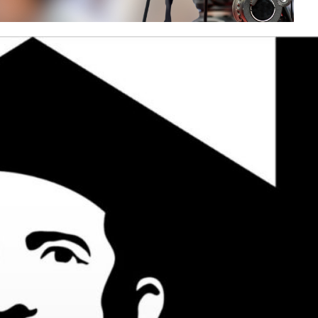
INSCRIVEZ-VOUS À LA
NEWSLETTER
Recevez chaque semaine « ESS
News »
, la newsletter de
Mediatico, par e-mail :
E-mail*
Nom*
Prénom*
Vérifiez vos mails pour confirmer
votre inscription.