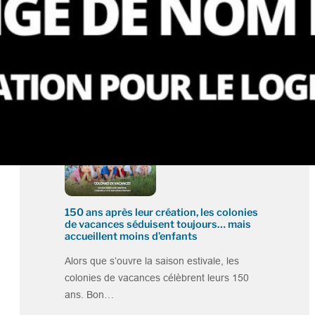
Groupe SOS : nouvelle gouvernance,
ambitions renforcées… et prise de
position sans ambiguïté contre le RN
Quarante ans après sa création, le Groupe
SOS poursuit sa transformation et amorce
une nouvelle…
150 ans après leur création, les colonies
de vacances séduisent toujours… mais
accueillent moins d’enfants
Alors que s’ouvre la saison estivale, les
colonies de vacances célèbrent leurs 150
ans. Bon…