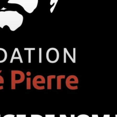
Plus dans la catégorie ACTU
Comment Paris veut changer les règles
du jeu de l’ESS
« Nous ne pourrons pas compenser le
désengagement de l’État. » Dès les
premières minutes…