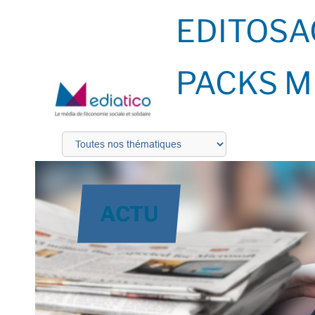
EDITOS
A
PACKS M
ACTU