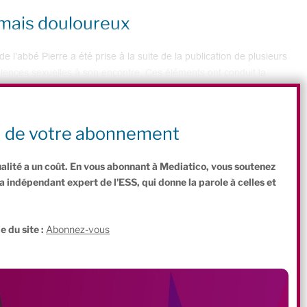
 mais douloureux
 l’abbé Pierre a été prise à la suite de la publication de plusieurs
olences sexuelles à son encontre. Ces éléments ont conduit la
n de poursuivre son engagement en faveur des démunis sans que
rave ses actions. « Cette décision était difficile mais indispensable
eurs et respecter la dignité des victimes », a souligné Christophe
n de votre abonnement
ualité a un coût. En vous abonnant à Mediatico, vous soutenez
indépendant expert de l'ESS, qui donne la parole à celles et
.
e du site :
Abonnez-vous