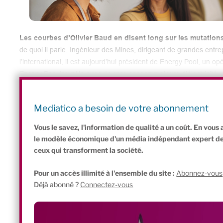
Les courbes d’Olivier Baud en disent long sur les mutation
de quoi il parle. Ingénieur des Mines, dirigeant de grandes entre
l’international, il est aujourd’hui président de Energy Pool, un opé
Energy Pool travaille avec de gros consommateurs d’électricité, 
modulation afin de répartir leurs consommations respectives à de
Or, son constat sur l’entrée des énergies renouvelables dans le 
Mediatico a besoin de votre abonnement
Vous le savez, l'information de qualité a un coût. En vou
le modèle économique d'un média indépendant expert de l'
ceux qui transforment la société.
Pour un accès illimité à l'ensemble du site :
Abonnez-vous
Déjà abonné ?
Connectez-vous