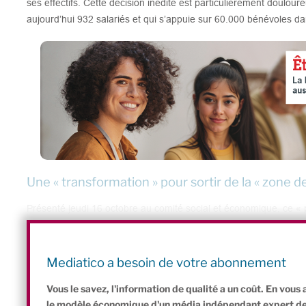
ses effectifs. Cette décision inédite est particulièrement doulou
aujourd’hui 932 salariés et qui s’appuie sur 60.000 bénévoles da
Une « transformation » pour sortir de la « zone de
Présenté jeudi 16 octobre au comité social et économique, ce « p
mettre en place une organisation sobre, en proximité des actions 
Une phase de départs volontaires est prévue dans un premier te
licenciements contraints dans le cadre d’un plan de sauvegarde d
Mediatico a besoin de votre abonnement
nombre de postes en CDI de 932 à 802.
Vous le savez, l'information de qualité a un coût. En vou
le modèle économique d'un média indépendant expert de l'