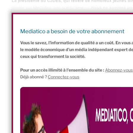
La présidente du CJDES, qui fédère de nombreux jeunes dir
janvier, sur Mediatico, son scepticisme : «
Nous ne sommes pas 
retraites. Dans notre réseau de cadres et de jeunes dirige
n’aurons pas de retraite, nous sommes plutôt optimistes su
nous allons devoir travailler pour la plupart jusqu’à 70 ans 
Mediatico a besoin de votre abonnement
indiquait Line Bobi, dans
notre émission « Ess On Air »
Vous le savez, l'information de qualité a un coût. En vou
le modèle économique d'un média indépendant expert de l'
ceux qui transforment la société.
Pour un accès illimité à l'ensemble du site :
Abonnez-vous
Déjà abonné ?
Connectez-vous