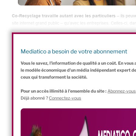
Co-Recyclage travaille autant avec les particuliers
– ils peuv
site internet grand public – qu’avec les entreprises. Celles-ci,
exemple, bénéficient grâce à Co-Recyclage d’une mise à dispos
d’équipement à petits prix. Les plus grosses entreprises peuv
plateforme en marque blanche, pour que leur mobilier à recycler
Mediatico a besoin de votre abonnement
Vous le savez, l'information de qualité a un coût. En vou
le modèle économique d'un média indépendant expert de l'
ceux qui transforment la société.
Pour un accès illimité à l'ensemble du site :
Abonnez-vous
Déjà abonné ?
Connectez-vous