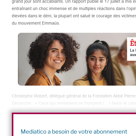
grand jour sont accablants. Un rapport publié le 17 juillet a mis e
entraînant un choc immense et de multiples réactions dans l’opin
élevées dans le déni, la plupart ont salué le courage des victime
du mouvement Emmaüs.
Christophe Robert, délégué général de la Fondation Abbé Pierr
Dimanche : « Ceux qui minimisent se trompent (…) Selon le cab
amplitude des sept témoignages laisse présager que d’autres po
travail d’écoute, la Fondation a ouvert une ligne téléphonique e
transparence totale dans cette démarche (
emmaus@groupe-
Mediatico a besoin de votre abonnement