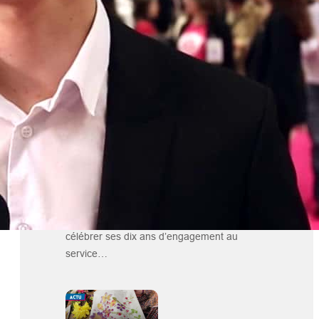
Plus dans la catégorie INITIATIVES
Marseille Solutions : pour ses 10 ans, une
carte qui redécouvre la ville par son
innovation sociale
« Marseille, à jamais collective » ! Pour
célébrer ses dix ans d’engagement au
service…