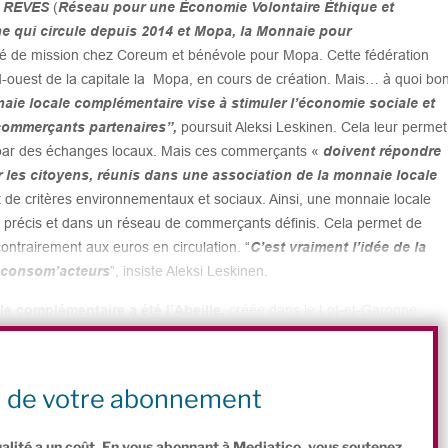
n REVES
(
Réseau pour une Économie Volontaire Éthique et
che qui circule depuis 2014 et Mopa, la Monnaie pour
gé de mission chez Coreum et bénévole pour Mopa. Cette fédération
ud-ouest de la capitale la Mopa, en cours de création. Mais… à quoi bo
ie locale complémentaire vise à stimuler l’économie sociale et
commerçants partenaires”,
poursuit Aleksi Leskinen. Cela leur permet
es par des échanges locaux. Mais ces commerçants «
doivent répondre
r les citoyens, réunis dans une association de la monnaie locale
it de critères environnementaux et sociaux. Ainsi, une monnaie locale
re précis et dans un réseau de commerçants définis. Cela permet de
ontrairement aux euros en circulation. “
C’est vraiment l’idée de la
e consom’acteurs
”, insiste Aleksi Leskinen.
e complémentaire a été l’Abeille,
créée dans le Lot-et-Garonne
010. Aujourd’hui, la quasi-totalité des régions françaises sont
 monnaies. La plus importante est l’Eusko au Pays Basque, qui compte
utilisés par 650 professionnels et 3.000 particuliers. Une carte de
n de votre abonnement
 2017 !
ualité a un coût. En vous abonnant à Mediatico, vous soutenez