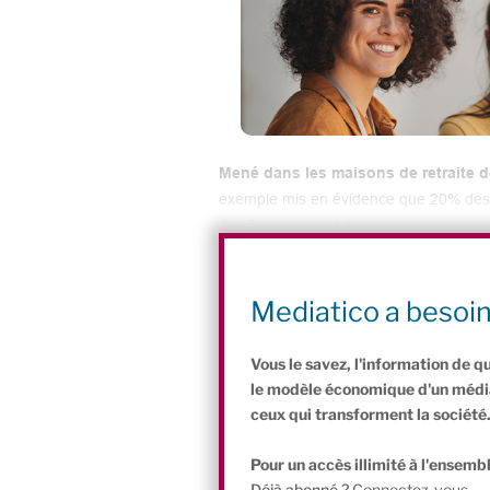
Mené dans les maisons de retraite 
exemple mis en évidence que 20% des p
Siel Bleu peuvent à nouveau prendre u
programme à toutes les maisons de ret
700 millions d’euros.
Mediatico a besoi
Vous le savez, l'information de q
le modèle économique d'un média 
ceux qui transforment la société
Pour un accès illimité à l'ensembl
Déjà abonné ?
Connectez-vous