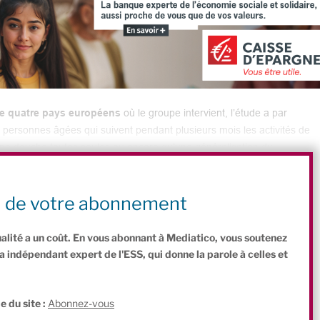
de quatre pays européens
où le groupe intervient, l’étude a par
ersonnes âgées qui suivent pendant plusieurs mois les activités de
ne douche toutes seules ou encore qu’une généralisation du
raite françaises permettrait d’économiser chaque année entre 470 et
n de votre abonnement
ualité a un coût. En vous abonnant à Mediatico, vous soutenez
indépendant expert de l'ESS, qui donne la parole à celles et
.
e du site :
Abonnez-vous