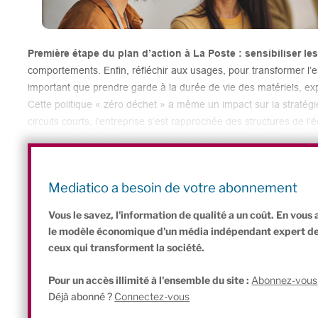
Première étape du plan d’action à La Poste : sensibiliser le
comportements. Enfin, réfléchir aux usages, pour transformer l’entr
important que prendre garde à la durée de vie des matériels, ex
Cette politique « zéro déchet » a même un impact sur la stratég
circuits courts, l’entreprise s’est rapprochée des structures de l
au coeur des territoires, pour assurer, par exemple, la maintena
Conséquence : des créations d’emplois locaux ! Objectif zéro dé
positives en externe. Une stratégie à double impact.
Mediatico a besoin de votre abonnement
Vous le savez, l'information de qualité a un coût. En vou
le modèle économique d'un média indépendant expert de l'
ceux qui transforment la société.
Pour un accès illimité à l'ensemble du site :
Abonnez-vous
Déjà abonné ?
Connectez-vous