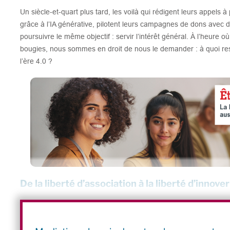
Un siècle-et-quart plus tard, les voilà qui rédigent leurs appels 
grâce à l’IA générative, pilotent leurs campagnes de dons avec d
poursuivre le même objectif : servir l’intérêt général. À l’heure où
bougies, nous sommes en droit de nous le demander : à quoi res
l’ère 4.0 ?
De la liberté d’association à la liberté d’innover
Depuis 1901, les associations ont accompagné toutes les grandes
sociale,
éducation populaire
, sport, culture, environnement, lutte
internationale ou encore économie sociale et solidaire. La loi d