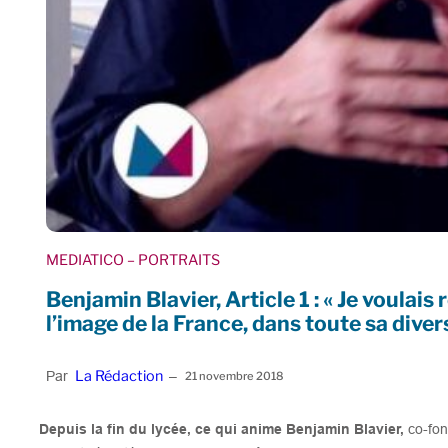
MEDIATICO
– PORTRAITS
Benjamin Blavier, Article 1 : « Je voulais
l’image de la France, dans toute sa divers
La Rédaction
Par
–
21 novembre 2018
Depuis la fin du lycée, ce qui anime Benjamin Blavier,
co-fond