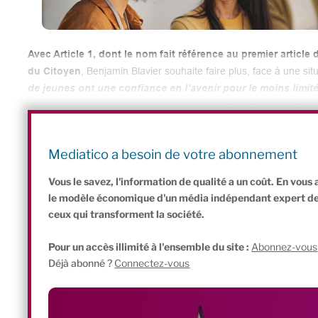
Avec Article 1, dont le nom fait référence au premier article
du Citoyen
, Benjamin Blavier souhaite faire plus, face à une sit
de jeunes ont une confiance en l’avenir pour le moins limité
aller chercher cette jeunesse, car les talents sont là, et n
Pour aller plus loin :
Un extrait de ce portrait vidéo a été diffusé dans « IMPACT
Mediatico a besoin de votre abonnement
l’actualité de l’économie sociale et solidaire :
découvrez « 
Vous le savez, l'information de qualité a un coût. En vou
le modèle économique d'un média indépendant expert de l'
ceux qui transforment la société.
Pour un accès illimité à l'ensemble du site :
Abonnez-vous
Déjà abonné ?
Connectez-vous