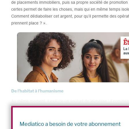
de placements immobiliers, puis sa propre société de promotion i
certes permet de faire les choses, mais qui en même temps isole »,
Comment dédiaboliser cet argent, pour qu’il permette des opérat
prennent place ? ».
De l’habitat à l’humanisme
Au même moment, il exauce un souhait de jeunesse : il commen
l’idée de promouvoir la « réconciliation ». Il sera ordonné prêtre
Lyon. L’homme d’église entre alors en fonction dans la paroisse 
deviendra ensuite aumônier du centre anti-cancéreux de Lyon. A
Mediatico a besoin de votre abonnement
chrétiennes devraient davantage être sensibilisées à l’économie 