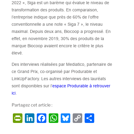
2022 », Siga est un barème qui évalue le niveau de
transformation des produits. En comparaison,
l’entreprise indique que près de 60% de l’offre
conventionnelle a une note « Siga 7 », le niveau
maximal. Depuis deux ans, Biocoop a progressé. En
effet, en novembre 2019, 30% des produits de la
marque Biocoop avaient encore le critère le plus
élevé.
Des interviews réalisées par Mediatico, partenaire de
ce Grand Prix, co-organisé par Produrable et
LinkUpFactory. Les autres interviews des lauréats
sont disponibles sur l’
espace Produrable à retrouver
ici
.
Partagez cet article :
P
Li
F
W
Bl
C
P
ri
n
a
h
u
o
ar