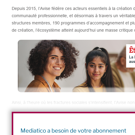
Depuis 2015, l’Avise fédère ces acteurs essentiels à la création 
communauté professionnelle, et désormais à travers un véritable
structures membres, 190 programmes d’accompagnement et plu
de création, l’écosystème atteint aujourd’hui une masse critique qu
Ainsi, à l’heure où les fractures sociales s’intensifient, l’Avis
qui recréent du lien et du pouvoir d’agir – elle vient d’ailleurs d
Financer son projet d’ESS »
– mais elle accompagne également le
l’ensemble de l’écosystème national.
Mediatico a besoin de votre abonnement