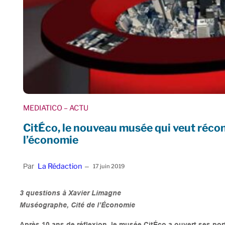
MEDIATICO
– ACTU
CitÉco, le nouveau musée qui veut réconc
l’économie
La Rédaction
Par
–
17 juin 2019
3 questions à Xavier Limagne
Muséographe, Cité de l’Économie
Après 10 ans de réflexion, le musée CitÉco a ouvert ses p