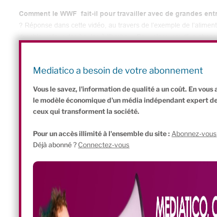
Comment le WWF fait-il pour travailler avec de grandes ent
? Réponse dans cette vidéo, au travers de l’exemple de l’alimenta
durable, retour des bovins à l’herbe… Pour s’assurer d’un chan
leur demande à pouvoir vérifier l’impact de leurs pratiques sur le
possible, explique encore Arnaud Gauffier dans cette vidéo.
Mediatico a besoin de votre abonnement
Vous le savez, l'information de qualité a un coût. En vou
le modèle économique d'un média indépendant expert de l'
ceux qui transforment la société.
Pour un accès illimité à l'ensemble du site :
Abonnez-vous
Déjà abonné ?
Connectez-vous