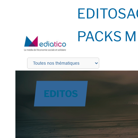
EDITOS
A
PACKS M
EDITOS