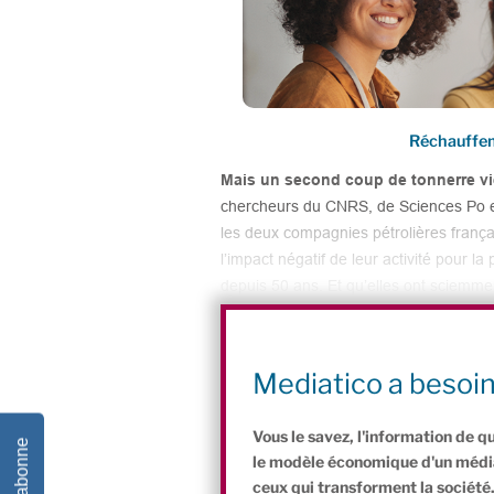
Réchauffeme
Mais un second coup de tonnerre vien
chercheurs du CNRS, de Sciences Po et 
les deux compagnies pétrolières françai
l’impact négatif de leur activité pour l
depuis 50 ans. Et qu’elles ont sciemmen
scientifique, pour protéger leur activi
ont longtemps nié et financé les climato
sceptique a aussi frappé en France. Aut
Mediatico a besoi
1993, que jusqu’à aujourd’hui.
Vous le savez, l'information de q
Je m'abonne
le modèle économique d'un média 
ceux qui transforment la société