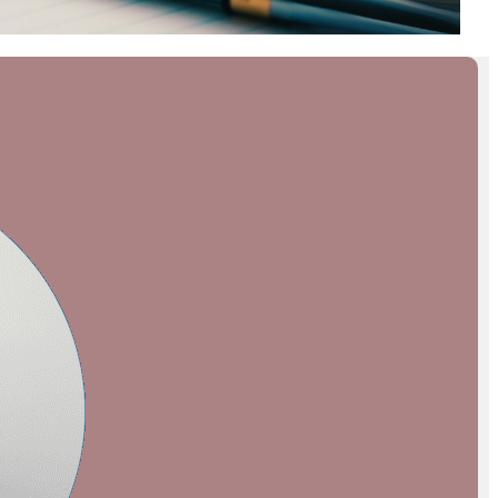
INSCRIVEZ-VOUS À LA
NEWSLETTER
Recevez chaque semaine « ESS
News »
, la newsletter de
Mediatico, par e-mail :
E-mail*
Nom*
Prénom*
Vérifiez vos mails pour confirmer
votre inscription.