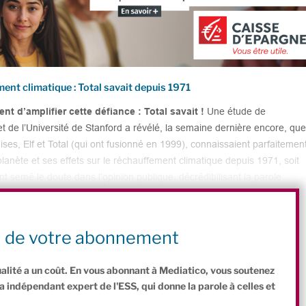
nt climatique : Total savait depuis 1971
t d’amplifier cette défiance : Total savait !
Une étude de
de l’Université de Stanford a révélé, la semaine dernière encore, que
ses, Elf et Total (qui ont fusionné en 1999), connaissaient parfaitemen
a planète et ses effets sur le réchauffement climatique depuis 1971, soit
t semé le doute dans l’opinion publique, décrédibilisant la parole
té économique. Ainsi, comme aux États-Unis où ExxonMobil, BP et Shell
-sceptiques à coup de milliards de dollars, le lobby industrialo-climato-
ant lorsque Total et Elf étaient des entreprises publiques, soit avant
n de votre abonnement
ualité a un coût. En vous abonnant à Mediatico, vous soutenez
indépendant expert de l'ESS, qui donne la parole à celles et
.