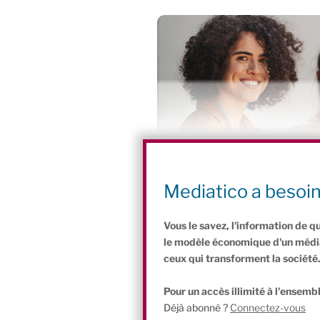
Pour aller plus loin
Mediatico a besoi
En savoir plus sur Cozynerg
Vous le savez, l'information de q
le modèle économique d'un média 
ceux qui transforment la société
Pour un accès illimité à l'ensembl
Déjà abonné ?
Connectez-vous