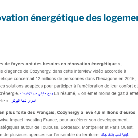
ovation énergétique des logeme
ers de foyers ont des besoins en rénovation énergétique »,
le d’agence de Cozynergy, dans cette interview vidéo accordée à
gétique concernait 12 millions de personnes dans l’hexagone en 2016,
es solutions adaptées pour participer à l’amélioration de leur confort et
 d’énergie.
ربح حقيقي من الانترنت
En résumé, « on émet moins de gaz à effe
ète ».
اسرار لعبة البوكر
 plus forte des Français, Cozynergy a levé 4,5 millions d’euros
viva Impact Investing France, pour accélérer son développement.
ratégiques autour de Toulouse, Bordeaux, Montpellier et Paris Ouest,
e de plusieurs agences sur l’ensemble du territoire.
كيفية لعب بلاك جاك