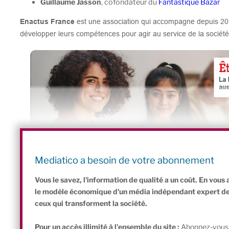
Guillaume Jasson
, cofondateur du
Fantastique Bazar
Enactus France
est une association qui accompagne depuis 20 a
développer leurs compétences pour agir au service de la société 
Le Fantastique Bazar
accompagne pour sa part depuis 4 ans le
Mediatico a besoin de votre abonnement
numérique, à tarifs raisonnables.
Vous le savez, l'information de qualité a un coût. En vou
le modèle économique d'un média indépendant expert de l'
ceux qui transforment la société.
Pour un accès illimité à l'ensemble du site :
Abonnez-vous