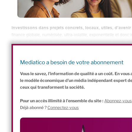
Investissons dans projets concrets, locaux, utiles, d’avenir
finance globale, numérisée, ultra-volatile, exponentielle et donc 
B Smart. Et de citer plusieurs projets dans l’économie sociale et
Les Alchimistes ou Lemon Tri, tous deux en levée de fonds actuel
fonds à impact ou sur des plateformes de financement participati
Mediatico a besoin de votre abonnement
Pour en savoir plus, regardez la vidéo !
Vous le savez, l'information de qualité a un coût. En vou
le modèle économique d'un média indépendant expert de l'
ceux qui transforment la société.
Pour un accès illimité à l'ensemble du site :
Abonnez-vous
Déjà abonné ?
Connectez-vous