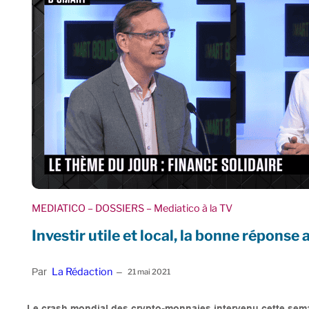
MEDIATICO
– DOSSIERS
– Mediatico à la TV
Investir utile et local, la bonne réponse
La Rédaction
Par
–
21 mai 2021
Le crash mondial des crypto-monnaies intervenu cette sema