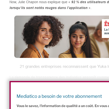
Now, Julie Chapon nous explique que «
92 % des utilisateurs 
lorsqu’ils sont notés rouges dans l’application
».
21 grandes entreprises reconnaissent que Yuka le
La demande de transparence des individus apparaît comme
phénomène de mode. Voilà donc qui pousse les entreprises alime
industriels et les distributeurs ont plutôt intérêt à nous 
Aujourd’hui, la demande des consommateurs se tourne vers des p
Mediatico a besoin de votre abonnement
largement intérêt à s’adapter à cette évolution.
Vous le savez, l'information de qualité a un coût. En vou